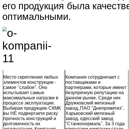
его продукция была качеств
оптимальными.
Место скрепления любых
Компания сотрудничает с
элементов конструкции -
поставщиками и
самое "слабое". Оно
партнерами, которые имеют
испытывает самые
безупречную репутацию на
максимальные нагрузки в
данном рынке. Среди них
процессе эксплуатации.
Дружковский метизный
Выбирая продукцию СКМК
завод,
ПАО "Днепрометиз",
вы НЕ подвергаете риску
Харьковский метизный
прочность конструкций и
завод, одесский завод
долговечность их
"Станконормаль". За 3 года
эксплуатации. Компания
клиентами компании стали