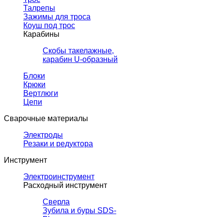
Талрепы
Зажимы для троса
Коуш под трос
Карабины
Скобы такелажные,
карабин U-образный
Блоки
Крюки
Вертлюги
Цепи
Сварочные материалы
Электроды
Резаки и редуктора
Инструмент
Электроинструмент
Расходный инструмент
Сверла
Зубила и буры SDS-