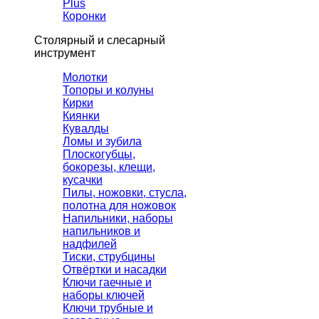
Plus
Коронки
Столярный и слесарный
инструмент
Молотки
Топоры и колуны
Кирки
Киянки
Кувалды
Ломы и зубила
Плоскогубцы,
бокорезы, клещи,
кусачки
Пилы, ножовки, стусла,
полотна для ножовок
Напильники, наборы
напильников и
надфилей
Тиски, струбцины
Отвёртки и насадки
Ключи гаечные и
наборы ключей
Ключи трубные и