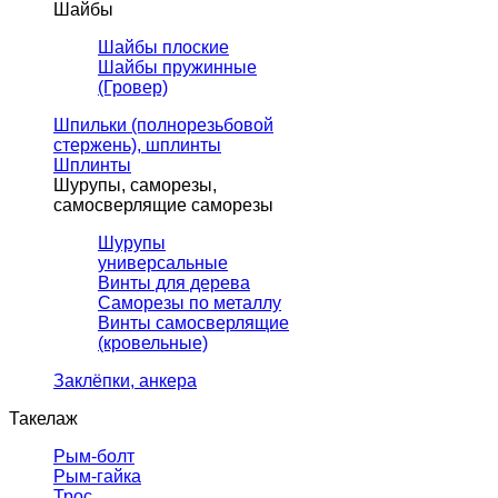
Шайбы
Шайбы плоские
Шайбы пружинные
(Гровер)
Шпильки (полнорезьбовой
стержень), шплинты
Шплинты
Шурупы, саморезы,
самосверлящие саморезы
Шурупы
универсальные
Винты для дерева
Саморезы по металлу
Винты самосверлящие
(кровельные)
Заклёпки, анкера
Такелаж
Рым-болт
Рым-гайка
Трос