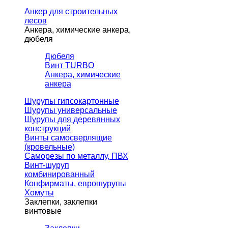
Анкер для строительных
лесов
Анкера, химические анкера,
дюбеля
Дюбеля
Винт TURBO
Анкера, химические
анкера
Шурупы гипсокартонные
Шурупы универсальные
Шурупы для деревянных
конструкций
Винты самосверлящие
(кровельные)
Саморезы по металлу, ПВХ
Винт-шуруп
комбинированный
Конфирматы, еврошурупы
Хомуты
Заклепки, заклепки
винтовые