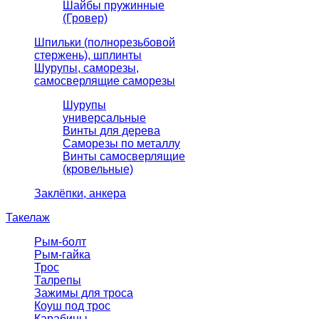
Шайбы пружинные
(Гровер)
Шпильки (полнорезьбовой
стержень), шплинты
Шурупы, саморезы,
самосверлящие саморезы
Шурупы
универсальные
Винты для дерева
Саморезы по металлу
Винты самосверлящие
(кровельные)
Заклёпки, анкера
Такелаж
Рым-болт
Рым-гайка
Трос
Талрепы
Зажимы для троса
Коуш под трос
Карабины