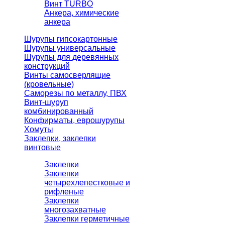
Винт TURBO
Анкера, химические
анкера
Шурупы гипсокартонные
Шурупы универсальные
Шурупы для деревянных
конструкций
Винты самосверлящие
(кровельные)
Саморезы по металлу, ПВХ
Винт-шуруп
комбинированный
Конфирматы, еврошурупы
Хомуты
Заклепки, заклепки
винтовые
Заклепки
Заклепки
четырехлепестковые и
рифленые
Заклепки
многозахватные
Заклепки герметичные