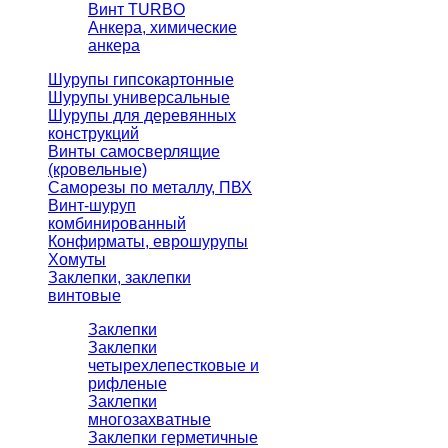
Винт TURBO
Анкера, химические
анкера
Шурупы гипсокартонные
Шурупы универсальные
Шурупы для деревянных
конструкций
Винты самосверлящие
(кровельные)
Саморезы по металлу, ПВХ
Винт-шуруп
комбинированный
Конфирматы, еврошурупы
Хомуты
Заклепки, заклепки
винтовые
Заклепки
Заклепки
четырехлепестковые и
рифленые
Заклепки
многозахватные
Заклепки герметичные