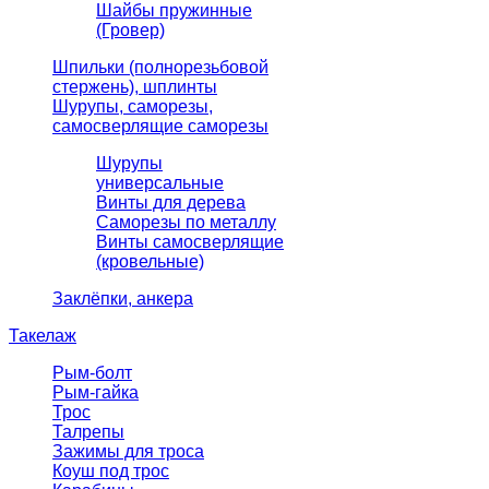
Шайбы пружинные
(Гровер)
Шпильки (полнорезьбовой
стержень), шплинты
Шурупы, саморезы,
самосверлящие саморезы
Шурупы
универсальные
Винты для дерева
Саморезы по металлу
Винты самосверлящие
(кровельные)
Заклёпки, анкера
Такелаж
Рым-болт
Рым-гайка
Трос
Талрепы
Зажимы для троса
Коуш под трос