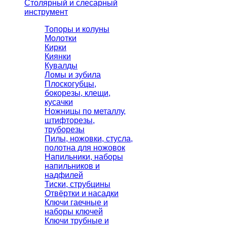
Столярный и слесарный
инструмент
Топоры и колуны
Молотки
Кирки
Киянки
Кувалды
Ломы и зубила
Плоскогубцы,
бокорезы, клещи,
кусачки
Ножницы по металлу,
штифторезы,
труборезы
Пилы, ножовки, стусла,
полотна для ножовок
Напильники, наборы
напильников и
надфилей
Тиски, струбцины
Отвёртки и насадки
Ключи гаечные и
наборы ключей
Ключи трубные и