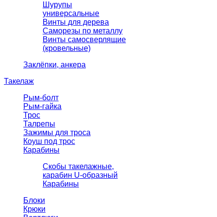
Шурупы
универсальные
Винты для дерева
Саморезы по металлу
Винты самосверлящие
(кровельные)
Заклёпки, анкера
Такелаж
Рым-болт
Рым-гайка
Трос
Талрепы
Зажимы для троса
Коуш под трос
Карабины
Скобы такелажные,
карабин U-образный
Карабины
Блоки
Крюки