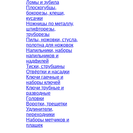
Ломы и зубила
Плоскогубцы,
бокорезы, клещи,
кусачки
Ножницы по металлу,
штифторезы,
труборезы
Пилы, ножовки, стусла,
полотна для ножовок
Напильники, наборы
напильников и
надфилей
Тиски, струбцины
Отвёртки и насадки
Ключи гаечные и
наборы ключей
Ключи трубные и
разводные
Головки
Воротки, трещетки
Удлинители,
переходники
Наборы метчиков и
плашек