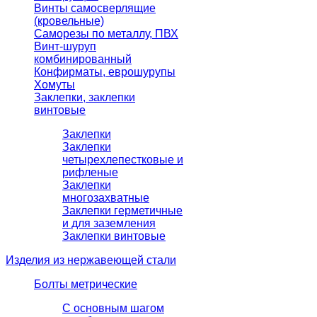
Винты самосверлящие
(кровельные)
Саморезы по металлу, ПВХ
Винт-шуруп
комбинированный
Конфирматы, еврошурупы
Хомуты
Заклепки, заклепки
винтовые
Заклепки
Заклепки
четырехлепестковые и
рифленые
Заклепки
многозахватные
Заклепки герметичные
и для заземления
Заклепки винтовые
Изделия из нержавеющей стали
Болты метрические
С основным шагом