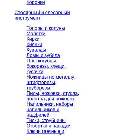
Коронки
Столярный и слесарный
инструмент
Топоры и колуны
Молотки
Кирки
Киянки
Кувалды
Ломы и зубила
Плоскогубцы,
бокорезы, клещи,
кусачки
Ножницы по металлу,
штифторезы,
труборезы
Пилы, ножовки, стусла,
полотна для ножовок
Напильники, наборы
напильников и
надфилей
Тиски, струбцины
Отвёртки и насадки
Ключи гаечные и