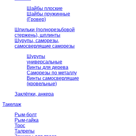
Шайбы плоские
Шайбы пружинные
(Гровер)
Шпильки (полнорезьбовой
стержень), шплинты
Шурупы, саморезы,
самосверлящие саморезы
Шурупы
универсальные
Винты для дерева
Саморезы по металлу
Винты самосверлящие
(кровельные)
Заклёпки, анкера
Такелаж
Рым-болт
Рым-гайка
Трос
Талрепы