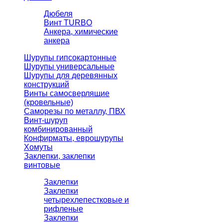
Дюбеля
Винт TURBO
Анкера, химические
анкера
Шурупы гипсокартонные
Шурупы универсальные
Шурупы для деревянных
конструкций
Винты самосверлящие
(кровельные)
Саморезы по металлу, ПВХ
Винт-шуруп
комбинированный
Конфирматы, еврошурупы
Хомуты
Заклепки, заклепки
винтовые
Заклепки
Заклепки
четырехлепестковые и
рифленые
Заклепки