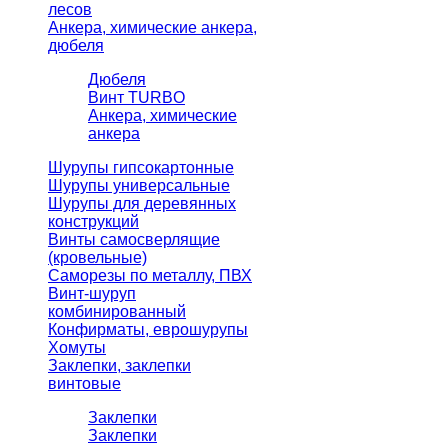
лесов
Анкера, химические анкера,
дюбеля
Дюбеля
Винт TURBO
Анкера, химические
анкера
Шурупы гипсокартонные
Шурупы универсальные
Шурупы для деревянных
конструкций
Винты самосверлящие
(кровельные)
Саморезы по металлу, ПВХ
Винт-шуруп
комбинированный
Конфирматы, еврошурупы
Хомуты
Заклепки, заклепки
винтовые
Заклепки
Заклепки