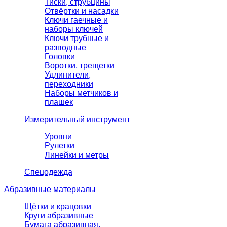
Тиски, струбцины
Отвёртки и насадки
Ключи гаечные и
наборы ключей
Ключи трубные и
разводные
Головки
Воротки, трещетки
Удлинители,
переходники
Наборы метчиков и
плашек
Измерительный инструмент
Уровни
Рулетки
Линейки и метры
Спецодежда
Абразивные материалы
Щётки и крацовки
Круги абразивные
Бумага абразивная,