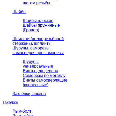
шагом резьбы
Шайбы
Шайбы плоские
Шайбы пружинные
(Гровер)
Шпильки (полнорезьбовой
стержень), шплинты
Шурупы, саморезы,
самосверлящие саморезы
Шурупы
универсальные
Винты для дерева
Саморезы по металлу
Винты самосверлящие
(кровельные)
Заклёпки, анкера
Такелаж
Рым-болт
Рым-гайка