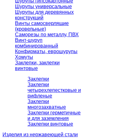
Шурупы гипсокартонные
Шурупы универсальные
Шурупы для деревянных
конструкций
Винты самосверлящие
(кровельные)
Саморезы по металлу, ПВХ
Винт-шуруп
комбинированный
Конфирматы, еврошурупы
Хомуты
Заклепки, заклепки
винтовые
Заклепки
Заклепки
четырехлепестковые и
рифленые
Заклепки
многозахватные
Заклепки герметичные
и для заземления
Заклепки винтовые
Изделия из нержавеющей стали