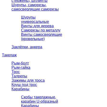
стержень), шплинты
Шурупы, саморезы,
самосверлящие саморезы
Шурупы
универсальные
Винты для дерева
Саморезы по металлу
Винты самосверлящие
(кровельные)
Заклёпки, анкера
Такелаж
Рым-болт
Рым-гайка
Трос
Талрепы
Зажимы для троса
Коуш под трос
Карабины
Скобы такелажные,
карабин U-образный
Карабины