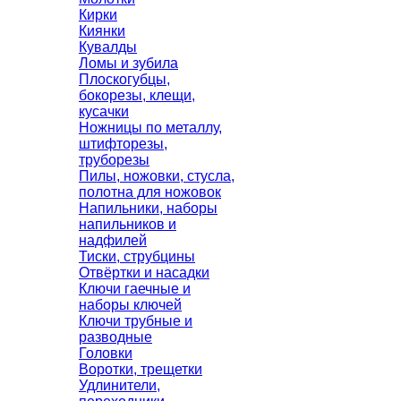
Кирки
Киянки
Кувалды
Ломы и зубила
Плоскогубцы,
бокорезы, клещи,
кусачки
Ножницы по металлу,
штифторезы,
труборезы
Пилы, ножовки, стусла,
полотна для ножовок
Напильники, наборы
напильников и
надфилей
Тиски, струбцины
Отвёртки и насадки
Ключи гаечные и
наборы ключей
Ключи трубные и
разводные
Головки
Воротки, трещетки
Удлинители,