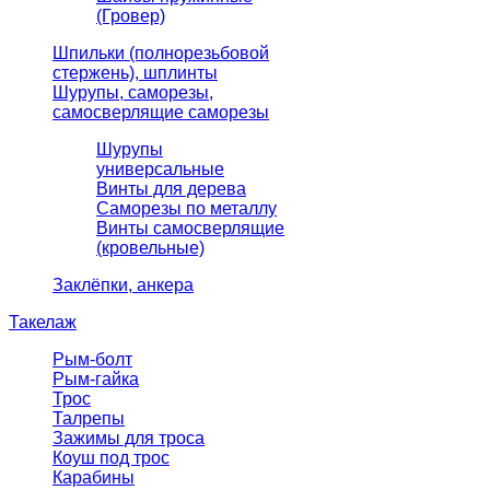
(Гровер)
Шпильки (полнорезьбовой
стержень), шплинты
Шурупы, саморезы,
самосверлящие саморезы
Шурупы
универсальные
Винты для дерева
Саморезы по металлу
Винты самосверлящие
(кровельные)
Заклёпки, анкера
Такелаж
Рым-болт
Рым-гайка
Трос
Талрепы
Зажимы для троса
Коуш под трос
Карабины