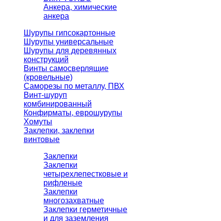
Анкера, химические
анкера
Шурупы гипсокартонные
Шурупы универсальные
Шурупы для деревянных
конструкций
Винты самосверлящие
(кровельные)
Саморезы по металлу, ПВХ
Винт-шуруп
комбинированный
Конфирматы, еврошурупы
Хомуты
Заклепки, заклепки
винтовые
Заклепки
Заклепки
четырехлепестковые и
рифленые
Заклепки
многозахватные
Заклепки герметичные
и для заземления