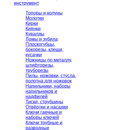
инструмент
Топоры и колуны
Молотки
Кирки
Киянки
Кувалды
Ломы и зубила
Плоскогубцы,
бокорезы, клещи,
кусачки
Ножницы по металлу,
штифторезы,
труборезы
Пилы, ножовки, стусла,
полотна для ножовок
Напильники, наборы
напильников и
надфилей
Тиски, струбцины
Отвёртки и насадки
Ключи гаечные и
наборы ключей
Ключи трубные и
разводные