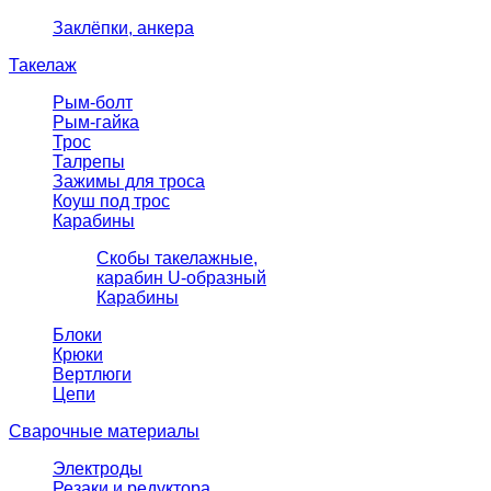
Заклёпки, анкера
Такелаж
Рым-болт
Рым-гайка
Трос
Талрепы
Зажимы для троса
Коуш под трос
Карабины
Скобы такелажные,
карабин U-образный
Карабины
Блоки
Крюки
Вертлюги
Цепи
Сварочные материалы
Электроды
Резаки и редуктора