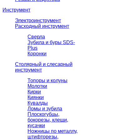
Инструмент
Электроинструмент
Расходный инструмент
Сверла
Зубила и буры SDS-
Plus
Коронки
Столярный и слесарный
инструмент
Топоры и колуны
Молотки
Кирки
Киянки
Кувалды
Ломы и зубила
Плоскогубцы,
бокорезы, клещи,
кусачки
Ножницы по металлу,
штифторезы,