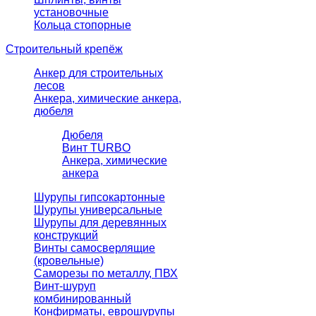
установочные
Кольца стопорные
Строительный крепёж
Анкер для строительных
лесов
Анкера, химические анкера,
дюбеля
Дюбеля
Винт TURBO
Анкера, химические
анкера
Шурупы гипсокартонные
Шурупы универсальные
Шурупы для деревянных
конструкций
Винты самосверлящие
(кровельные)
Саморезы по металлу, ПВХ
Винт-шуруп
комбинированный
Конфирматы, еврошурупы