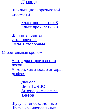
(Гровер)
Шпилька (полнорезьбовой
стержень)
Класс прочности 4.8
Класс прочности 8.8
Шплинты, винты
установочные
Кольца стопорные
Строительный крепёж
Анкер для строительных
лесов
Анкера, химические анкера,
дюбеля
Дюбеля
Винт TURBO
Анкера, химические
анкера
Шурупы гипсокартонные
Шурупы универсальные