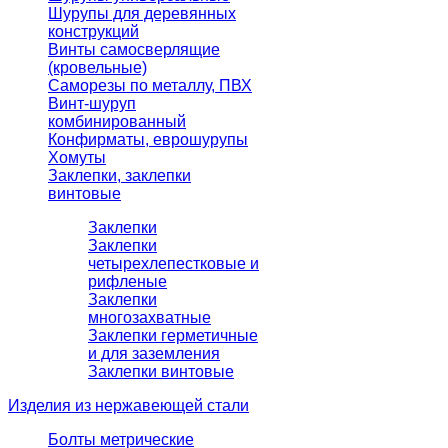
Шурупы для деревянных
конструкций
Винты самосверлящие
(кровельные)
Саморезы по металлу, ПВХ
Винт-шуруп
комбинированный
Конфирматы, еврошурупы
Хомуты
Заклепки, заклепки
винтовые
Заклепки
Заклепки
четырехлепестковые и
рифленые
Заклепки
многозахватные
Заклепки герметичные
и для заземления
Заклепки винтовые
Изделия из нержавеющей стали
Болты метрические