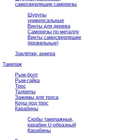
самосверлящие саморезы
Шурупы
универсальные
Винты для дерева
Саморезы по металлу
Винты самосверлящие
(кровельные)
Заклёпки, анкера
Такелаж
Рым-болт
Рым-гайка
Трос
Талрепы
Зажимы для троса
Коуш под трос
Карабины
Скобы такелажные,
карабин U-образный
Карабины