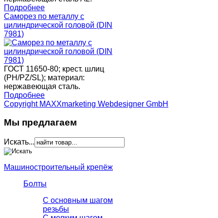
Подробнее
Саморез по металлу с
цилиндрической головой (DIN
7981)
ГОСТ 11650-80; крест. шлиц
(PH/PZ/SL); материал:
нержавеющая сталь.
Подробнее
Copyright MAXXmarketing Webdesigner GmbH
Мы предлагаем
Искать...
Машиностроительный крепёж
Болты
С основным шагом
резьбы
C мелким шагом