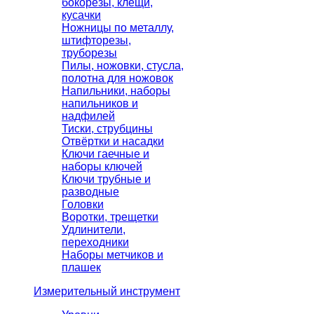
бокорезы, клещи,
кусачки
Ножницы по металлу,
штифторезы,
труборезы
Пилы, ножовки, стусла,
полотна для ножовок
Напильники, наборы
напильников и
надфилей
Тиски, струбцины
Отвёртки и насадки
Ключи гаечные и
наборы ключей
Ключи трубные и
разводные
Головки
Воротки, трещетки
Удлинители,
переходники
Наборы метчиков и
плашек
Измерительный инструмент