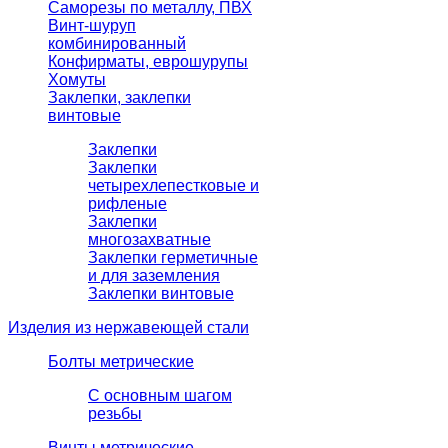
Саморезы по металлу, ПВХ
Винт-шуруп
комбинированный
Конфирматы, еврошурупы
Хомуты
Заклепки, заклепки
винтовые
Заклепки
Заклепки
четырехлепестковые и
рифленые
Заклепки
многозахватные
Заклепки герметичные
и для заземления
Заклепки винтовые
Изделия из нержавеющей стали
Болты метрические
С основным шагом
резьбы
Винты метрические