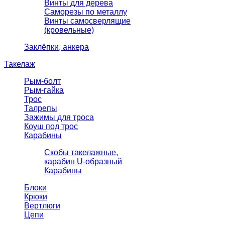
Винты для дерева
Саморезы по металлу
Винты самосверлящие
(кровельные)
Заклёпки, анкера
Такелаж
Рым-болт
Рым-гайка
Трос
Талрепы
Зажимы для троса
Коуш под трос
Карабины
Скобы такелажные,
карабин U-образный
Карабины
Блоки
Крюки
Вертлюги
Цепи