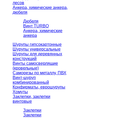
лесов
Анкера, химические анкера,
дюбеля
Дюбеля
Винт TURBO
Анкера, химические
анкера
Шурупы гипсокартонные
Шурупы универсальные
Шурупы для деревянных
конструкций
Винты самосверлящие
(кровельные)
Саморезы по металлу, ПВХ
Винт-шуруп
комбинированный
Конфирматы, еврошурупы
Хомуты
Заклепки, заклепки
винтовые
Заклепки
Заклепки