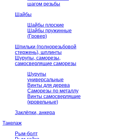
шагом резьбы
Шайбы
Шайбы плоские
Шайбы пружинные
(Гровер)
Шпильки (полнорезьбовой
стержень), шплинты
Шурупы, саморезы,
самосверлящие саморезы
Шурупы
универсальные
Винты для дерева
Саморезы по металлу
Винты самосверлящие
(кровельные)
Заклёпки, анкера
Такелаж
Рым-болт