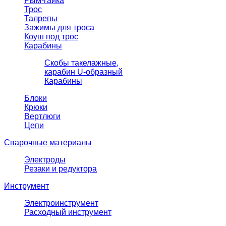
Рым-гайка
Трос
Талрепы
Зажимы для троса
Коуш под трос
Карабины
Скобы такелажные,
карабин U-образный
Карабины
Блоки
Крюки
Вертлюги
Цепи
Сварочные материалы
Электроды
Резаки и редуктора
Инструмент
Электроинструмент
Расходный инструмент