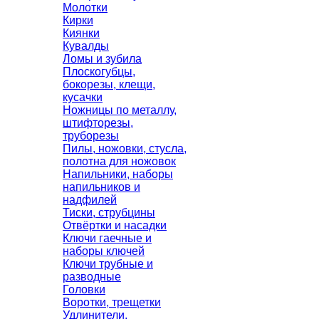
Молотки
Кирки
Киянки
Кувалды
Ломы и зубила
Плоскогубцы,
бокорезы, клещи,
кусачки
Ножницы по металлу,
штифторезы,
труборезы
Пилы, ножовки, стусла,
полотна для ножовок
Напильники, наборы
напильников и
надфилей
Тиски, струбцины
Отвёртки и насадки
Ключи гаечные и
наборы ключей
Ключи трубные и
разводные
Головки
Воротки, трещетки
Удлинители,