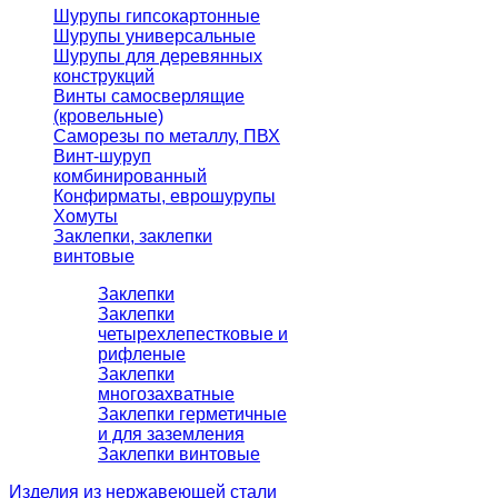
Шурупы гипсокартонные
Шурупы универсальные
Шурупы для деревянных
конструкций
Винты самосверлящие
(кровельные)
Саморезы по металлу, ПВХ
Винт-шуруп
комбинированный
Конфирматы, еврошурупы
Хомуты
Заклепки, заклепки
винтовые
Заклепки
Заклепки
четырехлепестковые и
рифленые
Заклепки
многозахватные
Заклепки герметичные
и для заземления
Заклепки винтовые
Изделия из нержавеющей стали