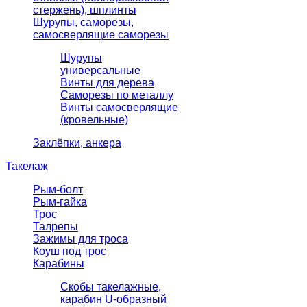
стержень), шплинты
Шурупы, саморезы,
самосверлящие саморезы
Шурупы
универсальные
Винты для дерева
Саморезы по металлу
Винты самосверлящие
(кровельные)
Заклёпки, анкера
Такелаж
Рым-болт
Рым-гайка
Трос
Талрепы
Зажимы для троса
Коуш под трос
Карабины
Скобы такелажные,
карабин U-образный