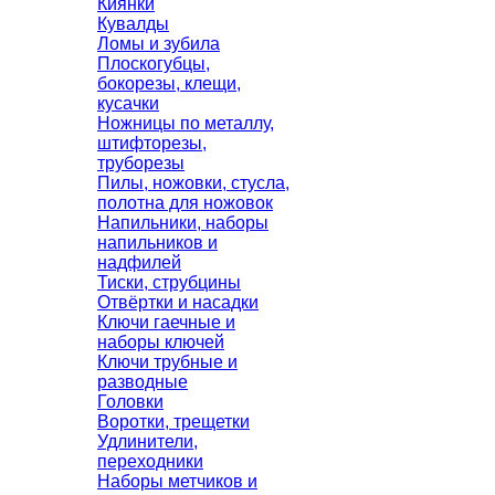
Киянки
Кувалды
Ломы и зубила
Плоскогубцы,
бокорезы, клещи,
кусачки
Ножницы по металлу,
штифторезы,
труборезы
Пилы, ножовки, стусла,
полотна для ножовок
Напильники, наборы
напильников и
надфилей
Тиски, струбцины
Отвёртки и насадки
Ключи гаечные и
наборы ключей
Ключи трубные и
разводные
Головки
Воротки, трещетки
Удлинители,
переходники
Наборы метчиков и