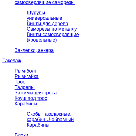
самосверлящие саморезы
Шурупы
универсальные
Винты для дерева
Саморезы по металлу
Винты самосверлящие
(кровельные)
Заклёпки, анкера
Такелаж
Рым-болт
Рым-гайка
Трос
Талрепы
Зажимы для троса
Коуш под трос
Карабины
Скобы такелажные,
карабин U-образный
Карабины
Блоки