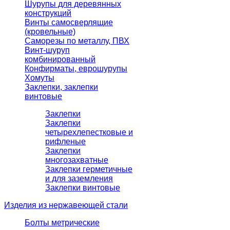
Шурупы для деревянных
конструкций
Винты самосверлящие
(кровельные)
Саморезы по металлу, ПВХ
Винт-шуруп
комбинированный
Конфирматы, еврошурупы
Хомуты
Заклепки, заклепки
винтовые
Заклепки
Заклепки
четырехлепестковые и
рифленые
Заклепки
многозахватные
Заклепки герметичные
и для заземления
Заклепки винтовые
Изделия из нержавеющей стали
Болты метрические