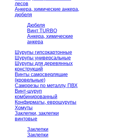
лесов
Анкера, химические анкера,
дюбеля
Дюбеля
Винт TURBO
Анкера, химические
анкера
Шурупы гипсокартонные
Шурупы универсальные
Шурупы для деревянных
конструкций
Винты самосверлящие
(кровельные)
Саморезы по металлу, ПВХ
Винт-шуруп
комбинированный
Конфирматы, еврошурупы
Хомуты
Заклепки, заклепки
винтовые
Заклепки
Заклепки