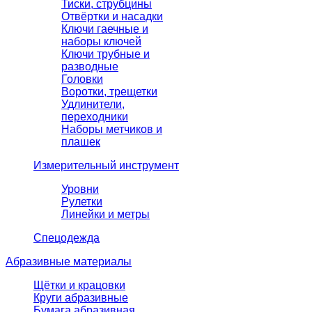
Тиски, струбцины
Отвёртки и насадки
Ключи гаечные и
наборы ключей
Ключи трубные и
разводные
Головки
Воротки, трещетки
Удлинители,
переходники
Наборы метчиков и
плашек
Измерительный инструмент
Уровни
Рулетки
Линейки и метры
Спецодежда
Абразивные материалы
Щётки и крацовки
Круги абразивные
Бумага абразивная,