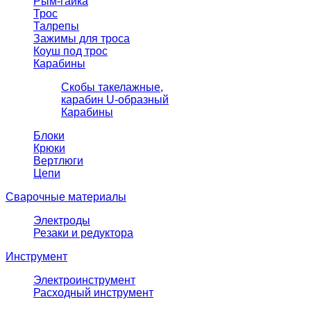
Рым-гайка
Трос
Талрепы
Зажимы для троса
Коуш под трос
Карабины
Скобы такелажные,
карабин U-образный
Карабины
Блоки
Крюки
Вертлюги
Цепи
Сварочные материалы
Электроды
Резаки и редуктора
Инструмент
Электроинструмент
Расходный инструмент