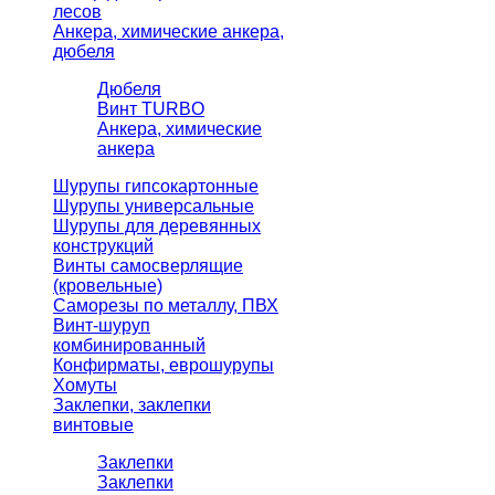
лесов
Анкера, химические анкера,
дюбеля
Дюбеля
Винт TURBO
Анкера, химические
анкера
Шурупы гипсокартонные
Шурупы универсальные
Шурупы для деревянных
конструкций
Винты самосверлящие
(кровельные)
Саморезы по металлу, ПВХ
Винт-шуруп
комбинированный
Конфирматы, еврошурупы
Хомуты
Заклепки, заклепки
винтовые
Заклепки
Заклепки