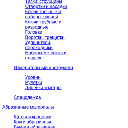
Тиски, струбцины
Отвёртки и насадки
Ключи гаечные и
наборы ключей
Ключи трубные и
разводные
Головки
Воротки, трещетки
Удлинители,
переходники
Наборы метчиков и
плашек
Измерительный инструмент
Уровни
Рулетки
Линейки и метры
Спецодежда
Абразивные материалы
Щётки и крацовки
Круги абразивные
Бумага абразивная,