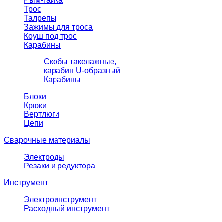
Рым-гайка
Трос
Талрепы
Зажимы для троса
Коуш под трос
Карабины
Скобы такелажные,
карабин U-образный
Карабины
Блоки
Крюки
Вертлюги
Цепи
Сварочные материалы
Электроды
Резаки и редуктора
Инструмент
Электроинструмент
Расходный инструмент