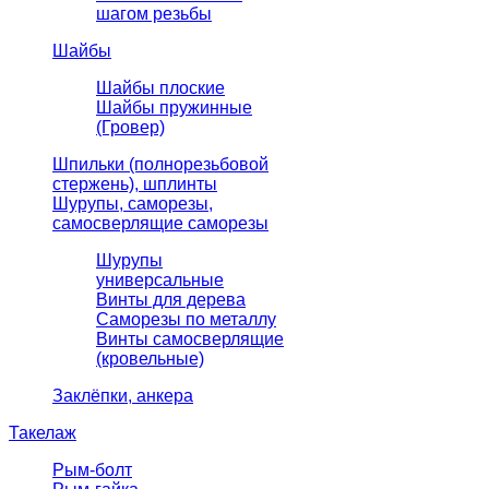
шагом резьбы
Шайбы
Шайбы плоские
Шайбы пружинные
(Гровер)
Шпильки (полнорезьбовой
стержень), шплинты
Шурупы, саморезы,
самосверлящие саморезы
Шурупы
универсальные
Винты для дерева
Саморезы по металлу
Винты самосверлящие
(кровельные)
Заклёпки, анкера
Такелаж
Рым-болт