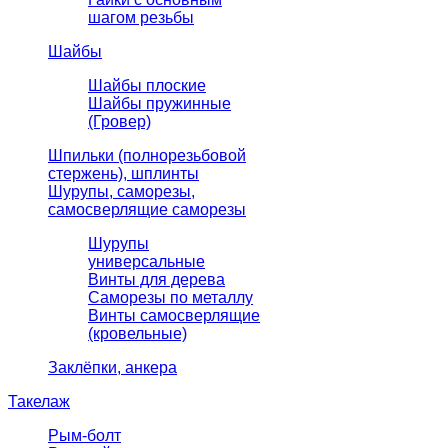
шагом резьбы
Шайбы
Шайбы плоские
Шайбы пружинные
(Гровер)
Шпильки (полнорезьбовой
стержень), шплинты
Шурупы, саморезы,
самосверлящие саморезы
Шурупы
универсальные
Винты для дерева
Саморезы по металлу
Винты самосверлящие
(кровельные)
Заклёпки, анкера
Такелаж
Рым-болт