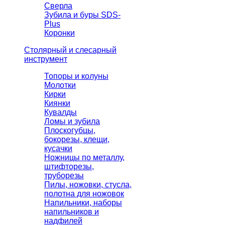
Сверла
Зубила и буры SDS-
Plus
Коронки
Столярный и слесарный
инструмент
Топоры и колуны
Молотки
Кирки
Киянки
Кувалды
Ломы и зубила
Плоскогубцы,
бокорезы, клещи,
кусачки
Ножницы по металлу,
штифторезы,
труборезы
Пилы, ножовки, стусла,
полотна для ножовок
Напильники, наборы
напильников и
надфилей