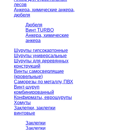
лесов
Анкера, химические анкера,
дюбеля
Дюбеля
Винт TURBO
Анкера, химические
анкера
Шурупы гипсокартонные
Шурупы универсальные
Шурупы для деревянных
конструкций
Винты самосверлящие
(кровельные)
Саморезы по металлу, ПВХ
Винт-шуруп
комбинированный
Конфирматы, еврошурупы
Хомуты
Заклепки, заклепки
винтовые
Заклепки
Заклепки