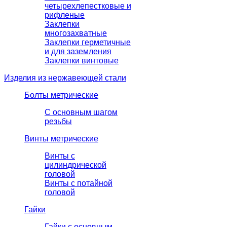
четырехлепестковые и
рифленые
Заклепки
многозахватные
Заклепки герметичные
и для заземления
Заклепки винтовые
Изделия из нержавеющей стали
Болты метрические
С основным шагом
резьбы
Винты метрические
Винты с
цилиндрической
головой
Винты с потайной
головой
Гайки
Гайки с основным