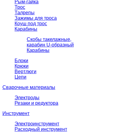
Рым-гайка
Трос
Талрепы
Зажимы для троса
Коуш под трос
Карабины
Скобы такелажные,
карабин U-образный
Карабины
Блоки
Крюки
Вертлюги
Цепи
Сварочные материалы
Электроды
Резаки и редуктора
Инструмент
Электроинструмент
Расходный инструмент