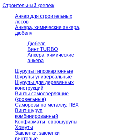
Строительный крепёж
Анкер для строительных
лесов
Анкера, химические анкера,
дюбеля
Дюбеля
Винт TURBO
Анкера, химические
анкера
Шурупы гипсокартонные
Шурупы универсальные
Шурупы для деревянных
конструкций
Винты самосверлящие
(кровельные)
Саморезы по металлу, ПВХ
Винт-шуруп
комбинированный
Конфирматы, еврошурупы
Хомуты
Заклепки, заклепки
винтовые