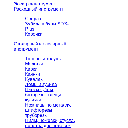
Электроинструмент
Расходный инструмент
Сверла
Зубила и буры SDS-
Plus
Коронки
Столярный и слесарный
инструмент
Топоры и колуны
Молотки
Кирки
Киянки
Кувалды
Ломы и зубила
Плоскогубцы,
бокорезы, клещи,
кусачки
Ножницы по металлу,
штифторезы,
труборезы
Пилы, ножовки, стусла,
полотна для ножовок